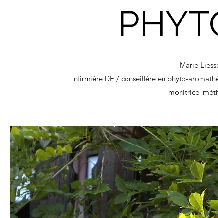
PHYT
Marie-Lies
Infirmière DE / conseillère en phyto-aromathér
monitrice méth